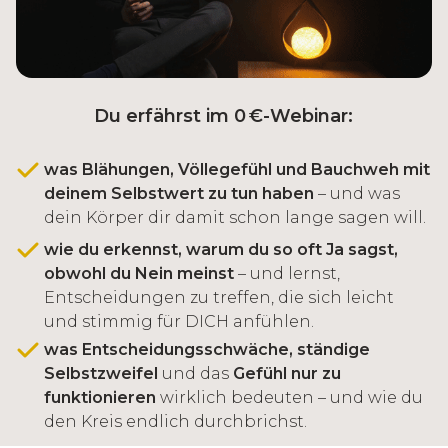
Du erfährst im 0 €-Webinar:
was Blähungen, Völlegefühl und Bauchweh mit
deinem Selbstwert zu tun haben
– und was
dein Körper dir damit schon lange sagen will.
wie du erkennst, warum du so oft Ja sagst,
obwohl du Nein meinst
– und lernst,
Entscheidungen zu treffen, die sich leicht
und stimmig für DICH anfühlen.
was Entscheidungsschwäche, ständige
Selbstzweifel
und das
Gefühl nur zu
funktionieren
wirklich bedeuten – und wie du
den Kreis endlich durchbrichst.