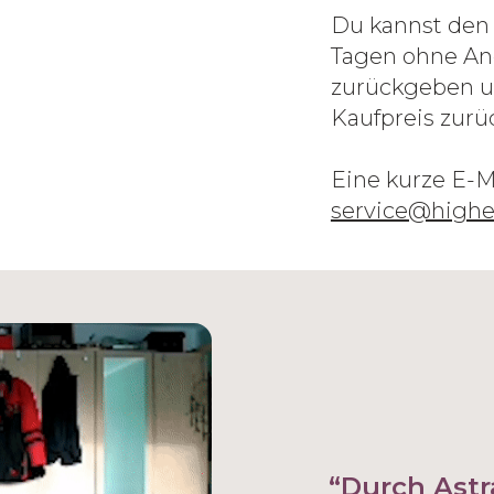
Du kannst den 
Tagen ohne An
zurückgeben un
Kaufpreis zurü
Eine kurze E-M
service@highe
“Durch Astr