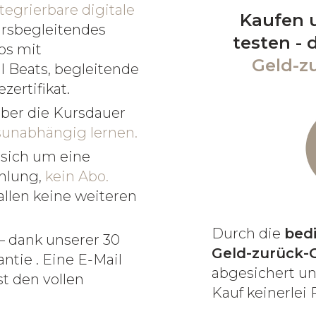
ntegrierbare digitale
Kaufen 
ursbegleitendes
testen -
os mit
Geld-z
l Beats, begleitende
zertifikat.
ber die Kursdauer
tsunabhängig lernen.
 sich um eine
hlung,
kein Abo.
allen keine weiteren
Durch die
bed
– dank unserer 30
Geld-zurück-
ntie . Eine E-Mail
abgesichert u
t den vollen
Kauf keinerlei R