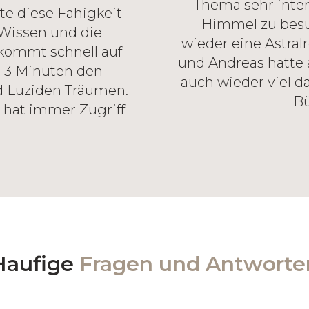
Thema sehr intere
lte diese Fähigkeit
Himmel zu besuc
 Wissen und die
wieder eine Astral
 kommt schnell auf
und Andreas hatte a
n 3 Minuten den
auch wieder viel d
d Luziden Träumen.
Bü
 hat immer Zugriff
Haufige
Fragen und Antworte