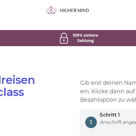
lreisen
Gib erst deinen Na
class
ein. Klicke dann au
Bezahloption zu wä
Schritt
1
1
Anschrift ang